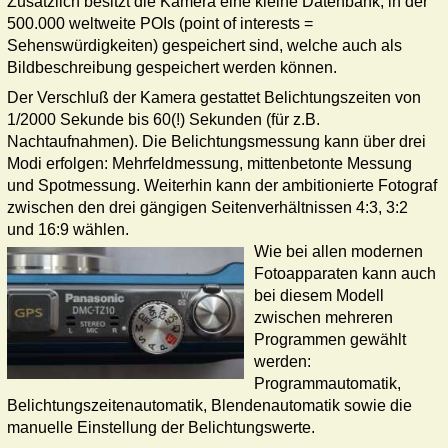
Zusätzlich besitzt die Kamera eine kleine Datenbank, in der
500.000 weltweite POIs (point of interests =
Sehenswürdigkeiten) gespeichert sind, welche auch als
Bildbeschreibung gespeichert werden können.
Der Verschluß der Kamera gestattet Belichtungszeiten von
1/2000 Sekunde bis 60(!) Sekunden (für z.B.
Nachtaufnahmen). Die Belichtungsmessung kann über drei
Modi erfolgen: Mehrfeldmessung, mittenbetonte Messung
und Spotmessung. Weiterhin kann der ambitionierte Fotograf
zwischen den drei gängigen Seitenverhältnissen 4:3, 3:2
und 16:9 wählen.
Wie bei allen modernen
Fotoapparaten kann auch
bei diesem Modell
zwischen mehreren
Programmen gewählt
werden:
Programmautomatik,
Belichtungs­zeit­enautomatik, Blendenautomatik sowie die
manuelle Einstellung der Belichtungs­werte.